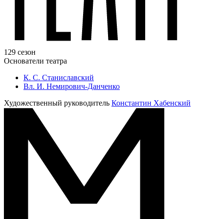
129 сезон
Основатели театра
К. С. Станиславский
Вл. И. Немирович-Данченко
Художественный руководитель
Константин Хабенский