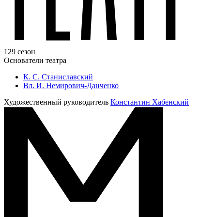
129 сезон
Основатели театра
К. С. Станиславский
Вл. И. Немирович-Данченко
Художественный руководитель
Константин Хабенский