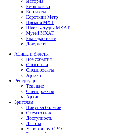
История
Библиотека
Контакты
Короткий Метр
Премия МХТ
Школа-студия МХАТ
Музей МХАТ
Благодарности
Документы
Афиша и билеты
Все события
Спектакли
Спецпроекты
Артхаб
Репертуар
Текущие
Спецпроекты
Архив
Зрителям
Покупка билетов
Схема залов
Доступность
Льготы
Участникам СВО