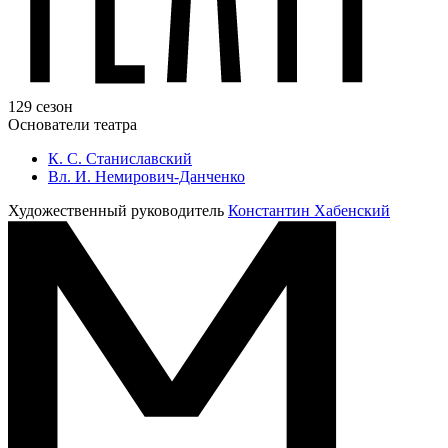
129 сезон
Основатели театра
К. С. Станиславский
Вл. И. Немирович-Данченко
Художественный руководитель
Константин Хабенский