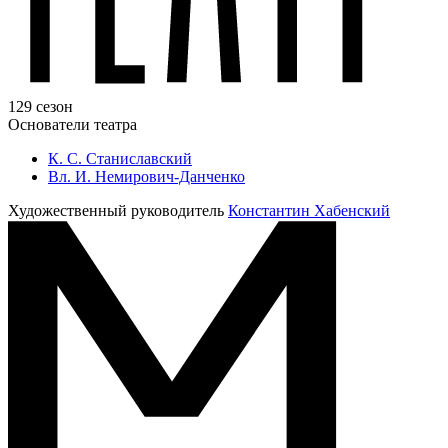
129 сезон
Основатели театра
К. С. Станиславский
Вл. И. Немирович-Данченко
Художественный руководитель
Константин Хабенский