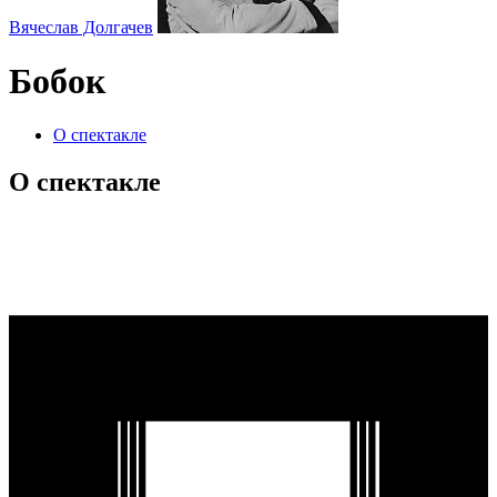
Вячеслав Долгачев
Бобок
О спектакле
О спектакле