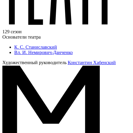
129 сезон
Основатели театра
К. С. Станиславский
Вл. И. Немирович-Данченко
Художественный руководитель
Константин Хабенский