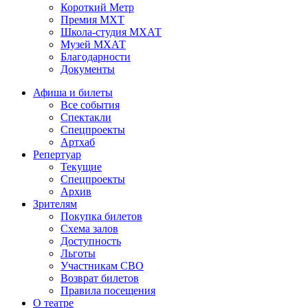
Короткий Метр
Премия МХТ
Школа-студия МХАТ
Музей МХАТ
Благодарности
Документы
Афиша и билеты
Все события
Спектакли
Спецпроекты
Артхаб
Репертуар
Текущие
Спецпроекты
Архив
Зрителям
Покупка билетов
Схема залов
Доступность
Льготы
Участникам СВО
Возврат билетов
Правила посещения
О театре