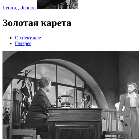
Леонид Леонов
Золотая карета
О спектакле
Галерея