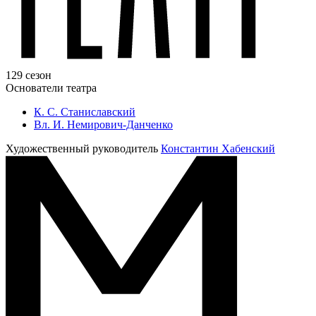
129 сезон
Основатели театра
К. С. Станиславский
Вл. И. Немирович-Данченко
Художественный руководитель
Константин Хабенский