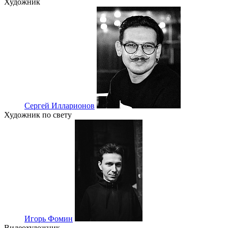
Художник
Сергей Илларионов
Художник по свету
Игорь Фомин
Видеохудожник