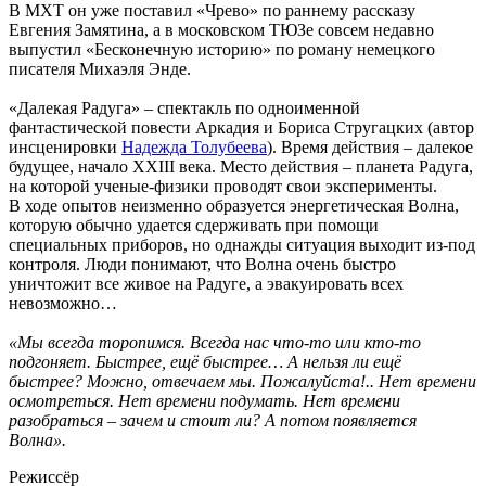
В МХТ он уже поставил «Чрево» по раннему рассказу
Евгения Замятина, а в московском ТЮЗе совсем недавно
выпустил «Бесконечную историю» по роману немецкого
писателя Михаэля Энде.
«Далекая Радуга» – спектакль по одноименной
фантастической повести Аркадия и Бориса Стругацких (автор
инсценировки
Надежда Толубеева
). Время действия – далекое
будущее, начало XXIII века. Место действия – планета Радуга,
на которой ученые-физики проводят свои эксперименты.
В ходе опытов неизменно образуется энергетическая Волна,
которую обычно удается сдерживать при помощи
специальных приборов, но однажды ситуация выходит из-под
контроля. Люди понимают, что Волна очень быстро
уничтожит все живое на Радуге, а эвакуировать всех
невозможно…
«Мы всегда торопимся. Всегда нас что-то или кто-то
подгоняет. Быстрее, ещё быстрее… А нельзя ли ещё
быстрее? Можно, отвечаем мы. Пожалуйста!.. Нет времени
осмотреться. Нет времени подумать. Нет времени
разобраться – зачем и стоит ли? А потом появляется
Волна».
Режиссёр