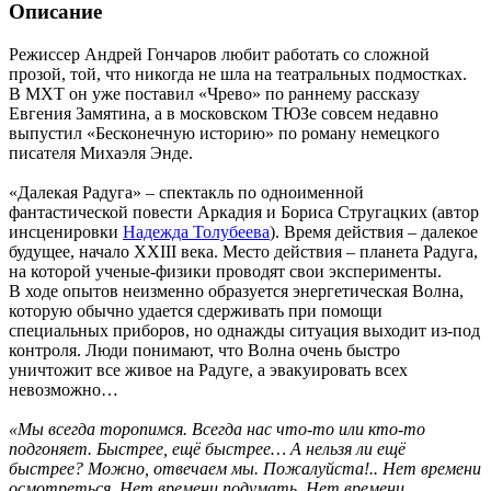
Описание
Режиссер Андрей Гончаров любит работать со сложной
прозой, той, что никогда не шла на театральных подмостках.
В МХТ он уже поставил «Чрево» по раннему рассказу
Евгения Замятина, а в московском ТЮЗе совсем недавно
выпустил «Бесконечную историю» по роману немецкого
писателя Михаэля Энде.
«Далекая Радуга» – спектакль по одноименной
фантастической повести Аркадия и Бориса Стругацких (автор
инсценировки
Надежда Толубеева
). Время действия – далекое
будущее, начало XXIII века. Место действия – планета Радуга,
на которой ученые-физики проводят свои эксперименты.
В ходе опытов неизменно образуется энергетическая Волна,
которую обычно удается сдерживать при помощи
специальных приборов, но однажды ситуация выходит из-под
контроля. Люди понимают, что Волна очень быстро
уничтожит все живое на Радуге, а эвакуировать всех
невозможно…
«Мы всегда торопимся. Всегда нас что-то или кто-то
подгоняет. Быстрее, ещё быстрее… А нельзя ли ещё
быстрее? Можно, отвечаем мы. Пожалуйста!.. Нет времени
осмотреться. Нет времени подумать. Нет времени