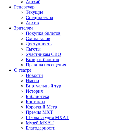
Артхаб
Репертуар
Текущие
Спецпроекты
Архив
Зрителям
Покупка билетов
Схема залов
Доступность
Льготы
Участникам СВО
Возврат билетов
Правила посещения
О театре
Новости
Имена
Виртуальный тур
История
Библиотека
Контакты
Короткий Метр
Премия МХТ
Школа-студия МХАТ
Музей МХАТ
Благодарности