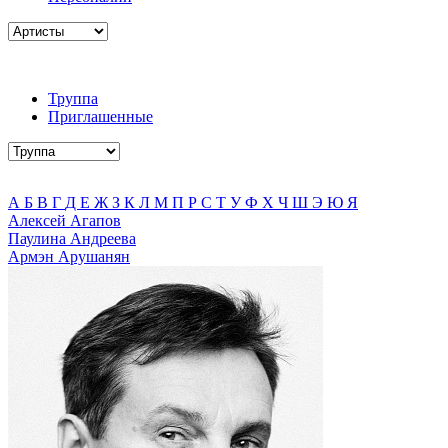
Труппа
Приглашенные
А
Б
В
Г
Д
Е
Ж
З
К
Л
М
П
Р
С
Т
У
Ф
Х
Ч
Ш
Э
Ю
Я
Алексей Агапов
Паулина Андреева
Армэн Арушанян