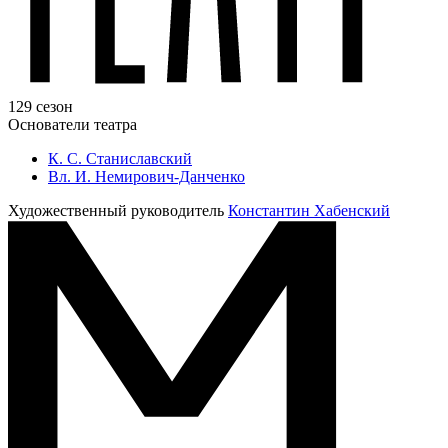
129 сезон
Основатели театра
К. С. Станиславский
Вл. И. Немирович-Данченко
Художественный руководитель
Константин Хабенский