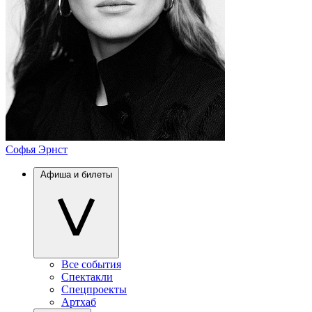
Софья Эрнст
Афиша и билеты
Все события
Спектакли
Спецпроекты
Артхаб