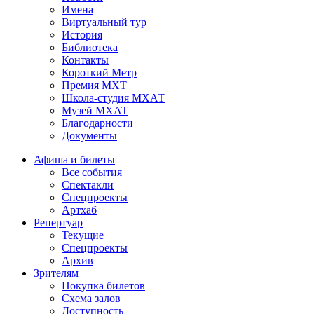
Имена
Виртуальный тур
История
Библиотека
Контакты
Короткий Метр
Премия МХТ
Школа-студия МХАТ
Музей МХАТ
Благодарности
Документы
Афиша и билеты
Все события
Спектакли
Спецпроекты
Артхаб
Репертуар
Текущие
Спецпроекты
Архив
Зрителям
Покупка билетов
Схема залов
Доступность