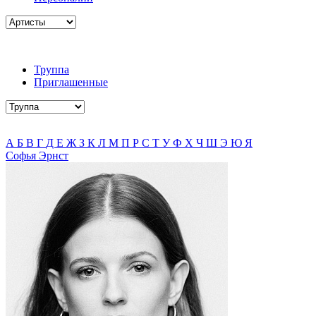
Труппа
Приглашенные
А
Б
В
Г
Д
Е
Ж
З
К
Л
М
П
Р
С
Т
У
Ф
Х
Ч
Ш
Э
Ю
Я
Софья Эрнст