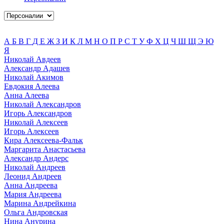
А
Б
В
Г
Д
Е
Ж
З
И
К
Л
М
Н
О
П
Р
С
Т
У
Ф
Х
Ц
Ч
Ш
Щ
Э
Ю
Я
Николай Авдеев
Александр Адашев
Николай Акимов
Евдокия Алеева
Анна Алеева
Николай Александров
Игорь Александров
Николай Алексеев
Игорь Алексеев
Кира Алексеева-Фальк
Маргарита Анастасьева
Александр Андерс
Николай Андреев
Леонид Андреев
Анна Андреева
Мария Андреева
Марина Андрейкина
Ольга Андровская
Нина Анурина