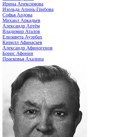
Ирина Апексимова
Изольда Апинь-Грибова
Софья Ардова
Михаил Аркадьев
Александр Артём
Владимир Аталов
Елизавета Ауэрбах
Кирилл Афанасьев
Александр Афиногенов
Борис Афонин
Прасковья Ахалина