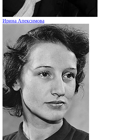
Ирина Апексимова