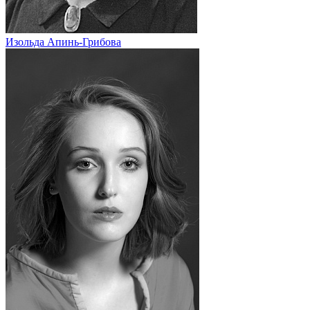
Изольда Апинь-Грибова