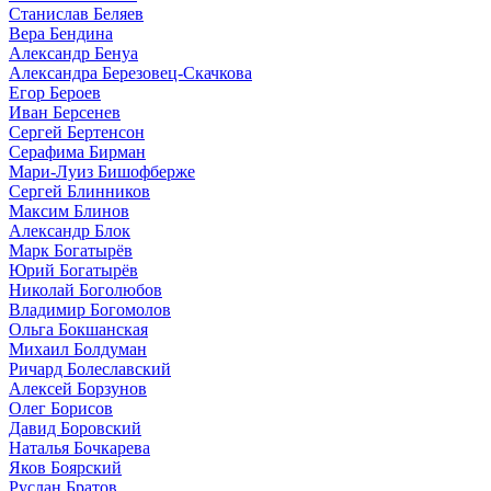
Станислав Беляев
Вера Бендина
Александр Бенуа
Александра Березовец-Скачкова
Егор Бероев
Иван Берсенев
Сергей Бертенсон
Серафима Бирман
Мари-Луиз Бишофберже
Сергей Блинников
Максим Блинов
Александр Блок
Марк Богатырёв
Юрий Богатырёв
Николай Боголюбов
Владимир Богомолов
Ольга Бокшанская
Михаил Болдуман
Ричард Болеславский
Алексей Борзунов
Олег Борисов
Давид Боровский
Наталья Бочкарева
Яков Боярский
Руслан Братов