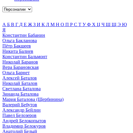
А
Б
В
Г
Д
Е
Ж
З
И
К
Л
М
Н
О
П
Р
С
Т
У
Ф
Х
Ц
Ч
Ш
Щ
Э
Ю
Я
Константин Бабанин
Ольга Бакланова
Пётр Бакшеев
Никита Балиев
Константин Бальмонт
Николай Баранов
Вера Барановская
Ольга Барнет
Алексей Баталов
Николай Баталов
Светлана Баталова
Зинаида Баталова
Мария Баталова (Щербинина)
Валерий Бебутов
Александр Бейлин
Павел Белозеров
Андрей Белокопытов
Владимир Белокуров
Анатолий Белый