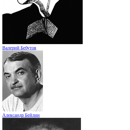
Валерий Бебутов
Александр Бейлин