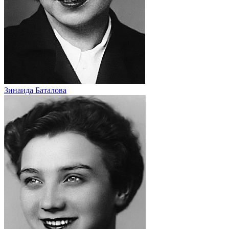
Зинаида Баталова