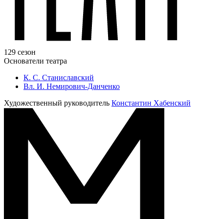
129 сезон
Основатели театра
К. С. Станиславский
Вл. И. Немирович-Данченко
Художественный руководитель
Константин Хабенский