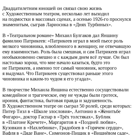
Двадцатилетним юношей он связал свою жизнь
с Художественным театром, несколько лет выходил
на подмостки в массовых сценах, а осенью 1926-го проснулся
знаменитым, сыграв Лариосика в «Днях Турбиных».
В «Театральном романе» Михаил Булгаков дал Яншину
фамилию Патрикеев: «Патрикеев играл в моей пьесе роль
мелкого чиновника, влюбленного в женщину, не отвечавшую
ему взаимностью. Роль была смешная, и сам Патрикеев играл
необыкновенно смешно и с каждым днем всё лучше. Он был
настолько хорош, что мне начало казаться, будто это
не Патрикеев, а именно тот самый чиновник, которого
я выдумал. Что Патрикеев существовал раньше этого
чиновника и каким-то чудом я его угадал».
В творчестве Михаила Яншина естественно сосуществовали
комедийное и трагическое, ему не чужды были гротеск,
ирония, фантастика, бытовая правда и задушевность.
В Художественном театре он сыграл 50 ролей, среди которых:
Питер Тизл в «Школе злословия», Антонио в «Женитьбе
Фигаро», доктор Гаспар в «Трёх толстяках», Бублик
в «Платоне Кречете», Маргаритов в «Поздней любви»,
Кузовкин в «Нахлебнике», Градобоев в «Горячем сердце»,
Вафля в «Дяде Ване», Симеонов-Пищик в «Вишнёвом саде».