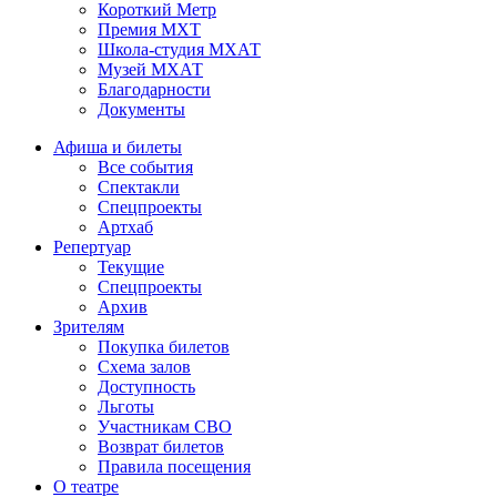
Короткий Метр
Премия МХТ
Школа-студия МХАТ
Музей МХАТ
Благодарности
Документы
Афиша и билеты
Все события
Спектакли
Спецпроекты
Артхаб
Репертуар
Текущие
Спецпроекты
Архив
Зрителям
Покупка билетов
Схема залов
Доступность
Льготы
Участникам СВО
Возврат билетов
Правила посещения
О театре