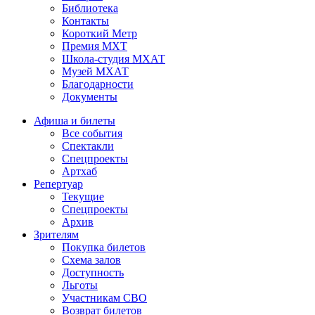
Библиотека
Контакты
Короткий Метр
Премия МХТ
Школа-студия МХАТ
Музей МХАТ
Благодарности
Документы
Афиша и билеты
Все события
Спектакли
Спецпроекты
Артхаб
Репертуар
Текущие
Спецпроекты
Архив
Зрителям
Покупка билетов
Схема залов
Доступность
Льготы
Участникам СВО
Возврат билетов