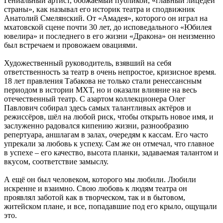
Гениальный артист, обожаемый публикой, «главный лицедей
страны», как называл его историк театра и сподвижник
Анатолий Смелянский. От «Амадея», которого он играл на
мхатовской сцене почти 30 лет, до исповедального «Юбилея
ювелира» и последнего в его жизни «Дракона» он неизменно
был встречаем и провожаем овациями.
Художественный руководитель, взявший на себя
ответственность за театр в очень непростое, кризисное время.
18 лет правления Табакова не только стали ренессансным
периодом в истории МХТ, но и оказали влияние на весь
отечественный театр. С азартом коллекционера Олег
Павлович собирал здесь самых талантливых актёров и
режиссёров, шёл на любой риск, чтобы открыть новое имя, и
заслуженно радовался кипению жизни, разнообразию
репертуара, аншлагам в залах, очередям к кассам. Его часто
упрекали за любовь к успеху. Сам же он отмечал, что главное
в успехе – его качество, высота планки, задаваемая талантом и
вкусом, соответствие замыслу.
А ещё он был человеком, которого мы любили. Любили
искренне и взаимно. Свою любовь к людям театра он
проявлял заботой как в творческом, так и в бытовом,
житейском плане, и все, попадавшие под его крыло, ощущали
это.