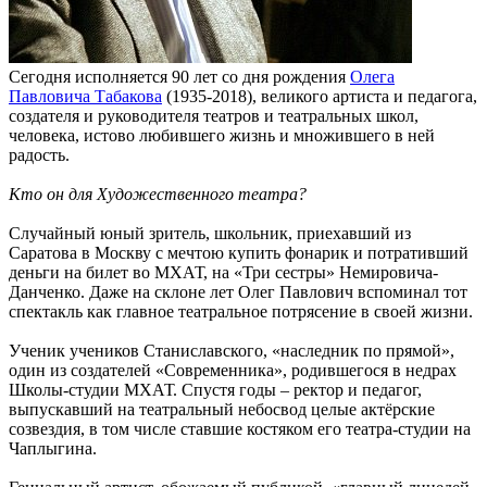
Сегодня исполняется 90 лет со дня рождения
Олега
Павловича Табакова
(1935-2018), великого артиста и педагога,
создателя и руководителя театров и театральных школ,
человека, истово любившего жизнь и множившего в ней
радость.
Кто он для Художественного театра?
Случайный юный зритель, школьник, приехавший из
Саратова в Москву с мечтою купить фонарик и потративший
деньги на билет во МХАТ, на «Три сестры» Немировича-
Данченко. Даже на склоне лет Олег Павлович вспоминал тот
спектакль как главное театральное потрясение в своей жизни.
Ученик учеников Станиславского, «наследник по прямой»,
один из создателей «Современника», родившегося в недрах
Школы-студии МХАТ. Спустя годы – ректор и педагог,
выпускавший на театральный небосвод целые актёрские
созвездия, в том числе ставшие костяком его театра-студии на
Чаплыгина.