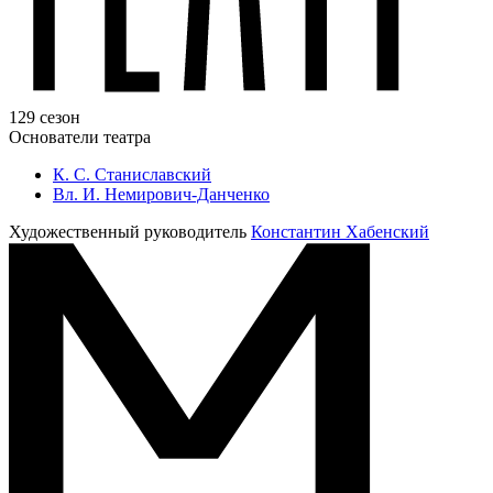
129 сезон
Основатели театра
К. С. Станиславский
Вл. И. Немирович-Данченко
Художественный руководитель
Константин Хабенский