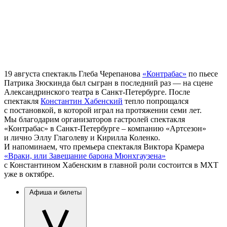
19 августа спектакль Глеба Черепанова
«Контрабас»
по пьесе
Патрика Зюскинда был сыгран в последний раз — на сцене
Александринского театра в Санкт-Петербурге. После
спектакля
Константин Хабенский
тепло попрощался
с постановкой, в которой играл на протяжении семи лет.
Мы благодарим организаторов гастролей спектакля
«Контрабас» в Санкт-Петербурге – компанию «Артсезон»
и лично Эллу Глаголеву и Кирилла Коленко.
И напоминаем, что премьера спектакля Виктора Крамера
«Враки, или Завещание барона Мюнхгаузена»
с Константином Хабенским в главной роли состоится в МХТ
уже в октябре.
Афиша и билеты