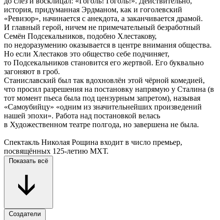
до слёз и восклицал: «Гоголь! Гоголь!». Действительно,
история, придуманная Эрдманом, как и гоголевский
«Ревизор», начинается с анекдота, а заканчивается драмой.
И главный герой, ничем не примечательный безработный
Семён Подсекальников, подобно Хлестакову,
по недоразумению оказывается в центре внимания общества.
Но если Хлестаков это общество себе подчиняет,
то Подсекальников становится его жертвой. Его буквально
загоняют в гроб.
Станиславский был так вдохновлён этой чёрной комедией,
что просил разрешения на постановку напрямую у Сталина (в
тот момент пьеса была под цензурным запретом), называя
«Самоубийцу» «одним из значительнейших произведений
нашей эпохи». Работа над постановкой велась
в Художественном театре полгода, но завершена не была.
Спектакль Николая Рощина входит в число премьер,
посвящённых 125-летию МХТ.
Показать всё
Создатели