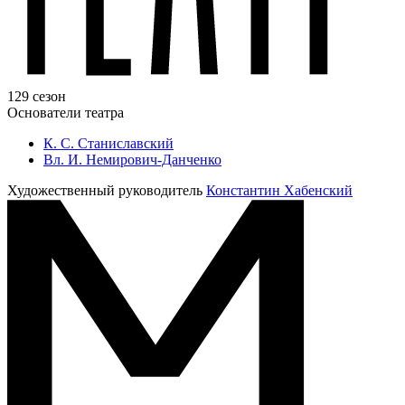
129 сезон
Основатели театра
К. С. Станиславский
Вл. И. Немирович-Данченко
Художественный руководитель
Константин Хабенский