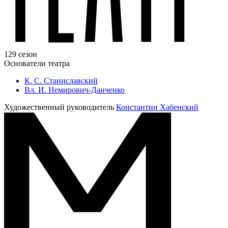
129 сезон
Основатели театра
К. С. Станиславский
Вл. И. Немирович-Данченко
Художественный руководитель
Константин Хабенский