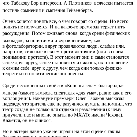
что Табакову Бор интересен. А Плотников  всячески пытается
постичь сомнения и смятения Гейзенберга.
Очень хочется понять все, о чем говорят со сцены. Но всего
понять не получается. И на какое-то время зал теряет нить
рассуждения. Потом оживает снова  когда среди физических
выкладок, за понятиями и «уравнениями», как
в фотолаборатории, вдруг проявляются люди, слабые или,
напротив, сильные в своем противостоянии (или в своем
понимании протеста). В этот момент они и сами становятся
яснее друг другу, яснее становится их жизнь, их отношение
к самим себе, друг к другу, чем когда они только физики-
теоретики и политические оппоненты.
Среди несомненных свойств «Копенгагена»  благородная
манера (самого замысла спектакля «для ума», равно как и его
воплощения). Накануне премьеры Олег Табаков высказал
надежду, что зритель еще не разучился думать, напомнил, что
театр создан не только для отдыха и развлечения (к чему
приучали нас и многие опыты во МХАТе имени Чехова).
Кажется, он не ошибся.
Но и актеры давно уже не играли на этой сцене с таким
благородством и достоинством.