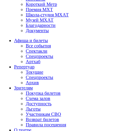
Короткий Метр
Премия МХТ
Школа-студия МХАТ
Музей МХАТ
Благодарности
Документы
Афиша и билеты
Все события
Спектакли
Спецпроекты
Артхаб
Репертуар
Текущие
Спецпроекты
Архив
Зрителям
Покупка билетов
Схема залов
Доступность
Льготы
Участникам СВО
Возврат билетов
Правила посещения
О театре