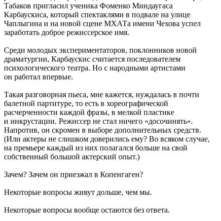
Табаков пригласил ученика Фоменко Миндаугаса
Карбаускиса, который спектаклями в подвале на улице
Чаплыгина и на новой сцене МХАТа имени Чехова успел
заработать доброе режиссерское имя.
Среди молодых экспериментаторов, поклонников новой
драматургии, Карбаускис считается последователем
психологического театра. Но с народными артистами
он работал впервые.
Такая разговорная пьеса, мне кажется, нуждалась в почти
балетной партитуре, то есть в хореографической
расчерченности каждой фразы, в мелкой пластике
и инкрустации. Режиссер не стал ничего «досочинять».
Напротив, он скромен в выборе дополнительных средств.
(Или актеры не слишком доверились ему? Во всяком случае,
на премьере каждый из них полагался больше на свой
собственный большой актерский опыт.)
Зачем? Зачем он приезжал в Копенгаген?
Некоторые вопросы живут дольше, чем мы.
Некоторые вопросы вообще остаются без ответа.