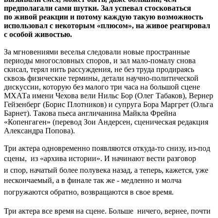
предполагали сами шутки. Зал успевал стосковаться
по живой реакции и потому каждую такую возможность
использовал с некоторым «плюсом», на живое реагировал
с особой живостью.
За мгновениями веселья следовали новые пространные
периоды многословных споров, и зал мало-помалу снова
скисал, терял нить рассуждения, не без труда продираясь
сквозь физические термины, детали научно-политической
дискуссии, которую без малого три часа на большой сцене
МХАТа имени Чехова вели Нильс Бор (Олег Табаков), Вернер
Гейзенберг (Борис Плотников) и супруга Бора Маргрет (Ольга
Барнет). Такова пьеса англичанина Майкла Фрейна
«Копенгаген» (перевод Зои Андерсен, сценическая редакция
Александра Попова).
Три актера одновременно появляются откуда-то снизу, из-под
сцены,  из «архива истории». И начинают вести разговор
и спор, начатый более полувека назад, а теперь, кажется, уже
нескончаемый, а в финале так же - медленно и молча 
погружаются обратно, возвращаются в свое время.
Три актера все время на сцене. Больше  ничего, вернее, почти