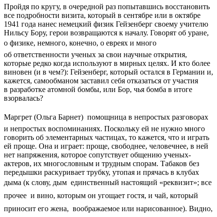
Пройдя по кругу, в очередной раз попытавшись восстановить
все подробности визита, который в сентябре или в октябре
1941 года нанес немецкий физик Гейзенберг своему учителю
Нильсу Бору, герои возвращаются к началу. Говорят об уране,
о физике, немного, конечно, о евреях и много 
об ответственности ученых за свои научные открытия,
которые редко когда используют в мирных целях. И кто более
виновен (и в чем?): Гейзенберг, который остался в Германии и,
кажется, самообманом заставил себя отказаться от участия
в разработке атомной бомбы, или Бор, чья бомба в итоге
взорвалась?
Маргрет (Ольга Барнет)  помощница в непростых разговорах
и непростых воспоминаниях. Поскольку ей не нужно много
говорить об элементарных частицах, то кажется, что и играть
ей проще. Она и играет: проще, свободнее, человечнее, в ней
нет напряжения, которое сопутствует общению ученых-
актеров, их многословным и трудным спорам. Табаков без
передышки раскуривает трубку, утопая и прячась в клубах
дыма (к слову, дым  единственный настоящий «реквизит»; все
прочее  и вино, которым он угощает гостя, и чай, который
приносит его жена,  воображаемое или нарисованное). Видно,