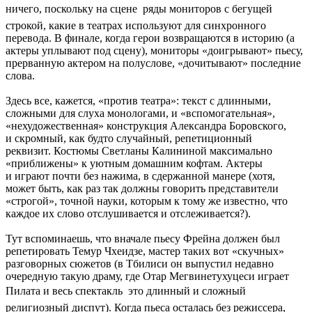
ничего, поскольку на сцене  ряды мониторов с бегущей
строкой, какие в театрах используют для синхронного
перевода. В финале, когда герои возвращаются в историю (а
актеры уплывают под сцену), мониторы «доигрывают» пьесу,
прерванную актером на полуслове, «дочитывают» последние
слова.
Здесь все, кажется, «против театра»: текст с длинными,
сложными для слуха монологами, и «вспомогательная»,
«нехудожественная» конструкция Александра Боровского,
и скромный, как будто случайный, репетиционный
реквизит. Костюмы Светланы Калининой максимально
«приближены» к уютным домашним кофтам. Актеры
и играют почти без нажима, в сдержанной манере (хотя,
может быть, как раз так должны говорить представители
«строгой», точной науки, которым к тому же известно, что
каждое их слово отслушивается и отслеживается?).
Тут вспоминаешь, что вначале пьесу Фрейна должен был
репетировать Темур Чхеидзе, мастер таких вот «скучных»
разговорных сюжетов (в Тбилиси он выпустил недавно
очередную такую драму, где Отар Мегвинетухуцеси играет
Пилата и весь спектакль  это длинный и сложный
религиозный диспут). Когда пьеса осталась без режиссера,