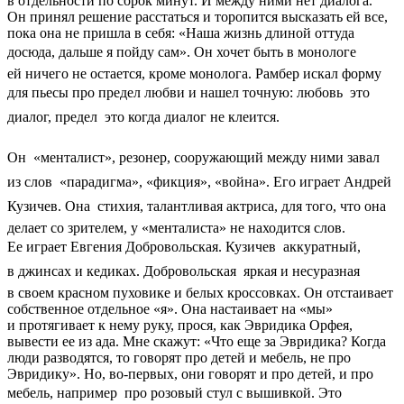
в отдельности по сорок минут. И между ними нет диалога.
Он принял решение расстаться и торопится высказать ей все,
пока она не пришла в себя: «Наша жизнь длиной оттуда
досюда, дальше я пойду сам». Он хочет быть в монологе 
ей ничего не остается, кроме монолога. Рамбер искал форму
для пьесы про предел любви и нашел точную: любовь  это
диалог, предел  это когда диалог не клеится.
Он  «менталист», резонер, сооружающий между ними завал
из слов  «парадигма», «фикция», «война». Его играет Андрей
Кузичев. Она  стихия, талантливая актриса, для того, что она
делает со зрителем, у «менталиста» не находится слов.
Ее играет Евгения Добровольская. Кузичев  аккуратный,
в джинсах и кедиках. Добровольская  яркая и несуразная
в своем красном пуховике и белых кроссовках. Он отстаивает
собственное отдельное «я». Она настаивает на «мы»
и протягивает к нему руку, прося, как Эвридика Орфея,
вывести ее из ада. Мне скажут: «Что еще за Эвридика? Когда
люди разводятся, то говорят про детей и мебель, не про
Эвридику». Но, во-первых, они говорят и про детей, и про
мебель, например  про розовый стул с вышивкой. Это