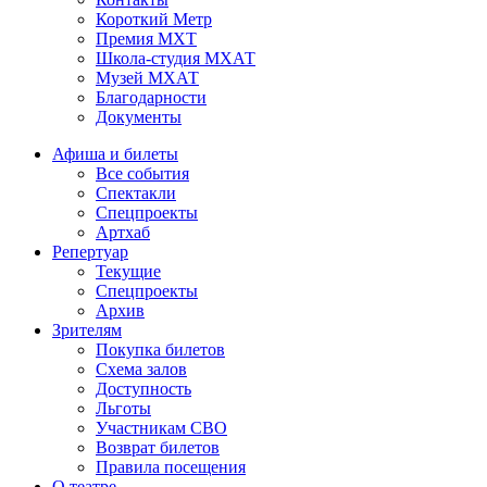
Короткий Метр
Премия МХТ
Школа-студия МХАТ
Музей МХАТ
Благодарности
Документы
Афиша и билеты
Все события
Спектакли
Спецпроекты
Артхаб
Репертуар
Текущие
Спецпроекты
Архив
Зрителям
Покупка билетов
Схема залов
Доступность
Льготы
Участникам СВО
Возврат билетов
Правила посещения
О театре