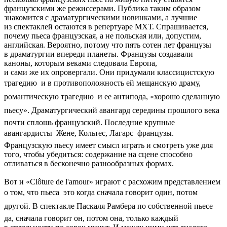
французскими же режиссерами. Публика таким образом
знакомится с драматургическими новинками, а лучшие
из спектаклей остаются в репертуаре МХТ. Спрашивается,
почему пьеса французская, а не польская или, допустим,
английская. Вероятно, потому что пять сотен лет французы
в драматургии впереди планеты. Французы создавали
каноны, которым веками следовала Европа,
и сами же их опровергали. Они придумали классицистскую
трагедию  и в противоположность ей мещанскую драму,
романтическую трагедию  и ее антипода, «хорошо сделанную
пьесу». Драматургический авангард середины прошлого века 
почти сплошь французский. Последние крупные
авангардисты  Жене, Кольтес, Лагарс  французы.
Французскую пьесу имеет смысл играть и смотреть уже для
того, чтобы убедиться: содержание на сцене способно
отливаться в бесконечно разнообразных формах.
Вот и «Clôture de l'amour» играют с расхожим представлением
о том, что пьеса  это когда сначала говорит один, потом
другой. В спектакле Паскаля Рамбера по собственной пьесе 
да, сначала говорит он, потом она, только каждый