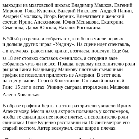
выходцы из мхатовской школы: Владимир Машков, Евгений
Миронов, Гоша Куценко, Валерий Николаев, Андрей Панин,
Андрей Смоляков, Игорь Верник. Впечатляет и женский
состав: Ирина Апексимова, Юлия Меньшова, Екатерина
Семенова, Дарья Юрская, Наталья Рогожкина.
В 500-й раз решили собрать тех, кто был в числе первых
и дольше других играл «Ундину». На сцене идет спектакль,
а в кулуарах  радостные крики, возгласы, поцелуи. Еще бы,
за 18 лет столько составов сменилось, а сегодня в зале
собрались чуть ли не все. Правда, первому исполнителю роли
рыцаря Ганса Владимиру Машкову плотный съемочный
график не позволил прилететь из Америки. В этот день
на сцену вышел Сергей Колесников. Он самый опытный
Ганс  15 лет в латах. Ундину сыграла вторая жена Машкова
Алена Хованская.
В образе графини Берты на этот раз зрители увидели Ирину
Апексимову. Месяц назад актриса появилась у костюмеров,
чтобы те сшили для нее новое платье, а исполнителю роли
свинопаса Гоше Куценко расставили на 10 сантиметров его
старый костюм. Актер возмужал, стал шире в плечах.