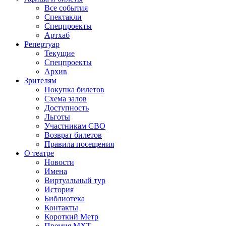
Все события
Спектакли
Спецпроекты
Артхаб
Репертуар
Текущие
Спецпроекты
Архив
Зрителям
Покупка билетов
Схема залов
Доступность
Льготы
Участникам СВО
Возврат билетов
Правила посещения
О театре
Новости
Имена
Виртуальный тур
История
Библиотека
Контакты
Короткий Метр
Премия МХТ