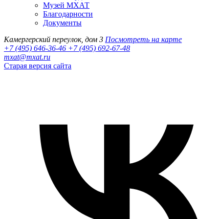
Музей МХАТ
Благодарности
Документы
Камергерский переулок, дом 3
Посмотреть на карте
+7 (495) 646-36-46
+7 (495) 692-67-48‬
mxat@mxat.ru
Старая версия сайта