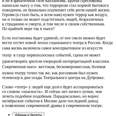
и не в фанатичной силе ваххабизма. Братья Пресняковы
написали пьесу о том, что терроризм стал нормой бытового
поведения, он буквально подчиняет себе ритм нашей жизни.
Героям (а стало быть, и всем нам) нужен террор как воздух,
он и только он может подстегивать людей, безразличных
к страданию и смерти, в том числе и своим собственным.
По крайней мере так в пьесе?
Если постановка будет удачной, от нее смело можно будет
вести отсчет новой эпохи социального театра в России. Когда
сама жизнь включила самое консервативное из искусств 
театр  в гущу первополосных событий, сцена не может
удовлетворять зрителя очередной интерпретацией классики.
Современная пьеса  жестокая, бескомпромиссная, болевая 
нужна театру точно так же, как россиянам был нужен
телевизор в дни осады Театрального центра на Дубровке.
Слово «театр» у людей еще долго будет ассоциироваться
со словом «опасность». И сейчас нет ничего лучше, чем
лечить подобное подобным. Парадоксально, но верно:
октябрьские события в Москве дали последний довод
к появлению современной драмы в современном театре.
Афиша и билеты