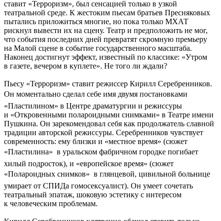
ставит «Терроризм», был сенсацией только в узкой
театральной среде. К жестоким пьесам братьев Пресняковых
пытались приложиться многие, но пока только МХАТ
рискнул вывести их на сцену. Театр и предположить не мог,
что события последних дней превратят скромную премьеру
на Малой сцене в событие государственного масштаба.
Наконец достигнут эффект, известный по классике: «Утром
в газете, вечером в куплете». Не того ли ждали?
Пьесу «Терроризм» ставит режиссер Кирилл Серебренников.
Он моментально сделал себе имя двумя постановками 
«Пластилином» в Центре драматургии и режиссуры
и «Откровенными полароидными снимками» в Театре имени
Пушкина. Он зарекомендовал себя как продолжатель славной
традиции авторской режиссуры. Серебренников чувствует
современность: ему близки и «местное время» (сюжет
«Пластилина»  в уральском фабричном городке погибает
хилый подросток), и «европейское время» (сюжет
«Полароидных снимков»  в глянцевой, цивильной больнице
умирает от СПИДа гомосексуалист). Он умеет сочетать
театральный эпатаж, шоковую эстетику с интересом
к человеческим проблемам.