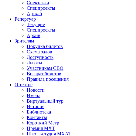
Спектакли
Спецпроекты
Артхаб
Репертуар
Текущие
Спецпроекты
Архив
Зрителям
Покупка билетов
Схема залов
Доступность
Льготы
Участникам СВО
Возврат билетов
Правила посещения
О театре
Новости
Имена
Виртуальный тур
История
Библиотека
Контакты
Короткий Метр
Премия МХТ
Школа-студия МХАТ