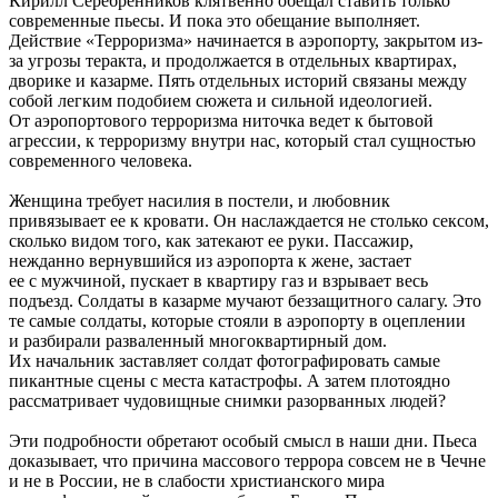
Кирилл Серебренников клятвенно обещал ставить только
современные пьесы. И пока это обещание выполняет.
Действие «Терроризма» начинается в аэропорту, закрытом из-
за угрозы теракта, и продолжается в отдельных квартирах,
дворике и казарме. Пять отдельных историй связаны между
собой легким подобием сюжета и сильной идеологией.
От аэропортового терроризма ниточка ведет к бытовой
агрессии, к терроризму внутри нас, который стал сущностью
современного человека.
Женщина требует насилия в постели, и любовник
привязывает ее к кровати. Он наслаждается не столько сексом,
сколько видом того, как затекают ее руки. Пассажир,
нежданно вернувшийся из аэропорта к жене, застает
ее с мужчиной, пускает в квартиру газ и взрывает весь
подъезд. Солдаты в казарме мучают беззащитного салагу. Это
те самые солдаты, которые стояли в аэропорту в оцеплении
и разбирали разваленный многоквартирный дом.
Их начальник заставляет солдат фотографировать самые
пикантные сцены с места катастрофы. А затем плотоядно
рассматривает чудовищные снимки разорванных людей?
Эти подробности обретают особый смысл в наши дни. Пьеса
доказывает, что причина массового террора совсем не в Чечне
и не в России, не в слабости христианского мира