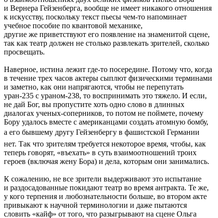
и Вернера Гейзенберга, вообще не имеет никакого отношения
к искусству, поскольку текст пьесы чем-то напоминает
учебное пособие по квантовой механике,
другие же приветствуют его появление на знаменитой сцене,
так как театр должен не столько развлекать зрителей, сколько
просвещать.
Наверное, истина лежит где-то посередине. Потому что, когда
в течение трех часов актеры сыплют физическими терминами
и заметно, как они напрягаются, чтобы не перепутать
уран-235 с ураном-238, то воспринимать это тяжело. И если,
не дай Бог, вы пропустите хоть одно слово в длинных
диалогах ученых-соперников, то потом не поймете, почему
Бору удалось вместе с американцами создать атомную бомбу,
а его бывшему другу Гейзенбергу в фашистской Германии 
нет. Так что зрителям требуется некоторое время, чтобы, как
теперь говорят, «въехать» в суть взаимоотношений троих
героев (включая жену Бора) и дела, которым они занимались.
К сожалению, не все зрители выдерживают это испытание
и раздосадованные покидают театр во время антракта. Те же,
у кого терпения и любознательности больше, во втором акте
привыкают к научной терминологии и даже пытаются
словить «кайф» от того, что разыгрывают на сцене Ольга