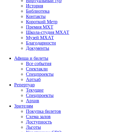
Виртуальный тур
История
Библиотека
Контакты
Короткий Метр
Премия МХТ
Школа-студия МХАТ
Музей МХАТ
Благодарности
Документы
Афиша и билеты
Все события
Спектакли
Спецпроекты
Артхаб
Репертуар
Текущие
Спецпроекты
Архив
Зрителям
Покупка билетов
Схема залов
Доступность
Льготы