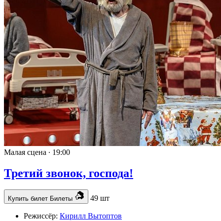
Малая сцена ∙
19:00
Третий звонок, господа!
49 шт
Купить билет
Билеты
Режиссёр:
Кирилл Вытоптов