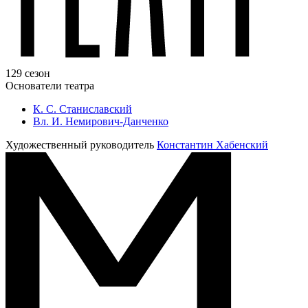
129 сезон
Основатели театра
К. С. Станиславский
Вл. И. Немирович-Данченко
Художественный руководитель
Константин Хабенский