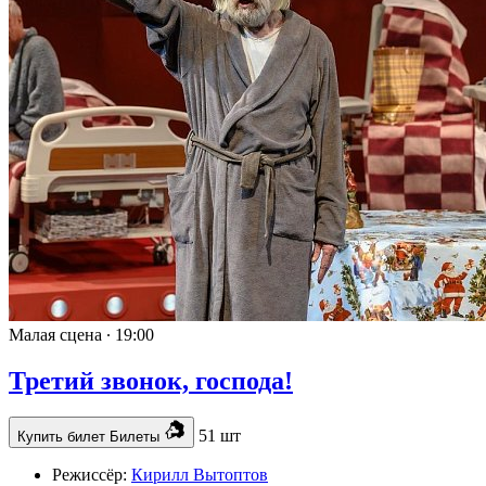
Малая сцена ∙
19:00
Третий звонок, господа!
51 шт
Купить билет
Билеты
Режиссёр:
Кирилл Вытоптов