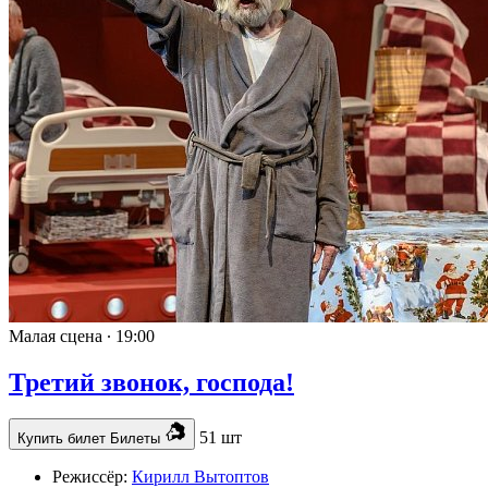
Малая сцена ∙
19:00
Третий звонок, господа!
51 шт
Купить билет
Билеты
Режиссёр:
Кирилл Вытоптов