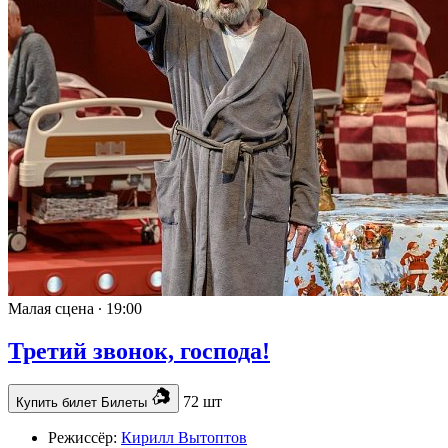
Малая сцена ∙
19:00
Третий звонок, господа!
72 шт
Купить билет
Билеты
Режиссёр:
Кирилл Вытоптов